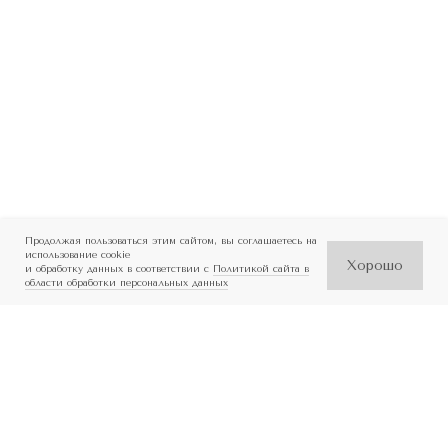
Продолжая пользоваться этим сайтом, вы соглашаетесь на
использование cookie
Хорошо
и обработку данных в соответствии с
Политикой сайта в
области обработки персональных данных
Стоматология в Ростове-на-Дону
Лицензия: Л041-01050-61/00905016
ОГРН: 1236100008980
ИНН: 6168119857
Услуги
Имплантация зубов