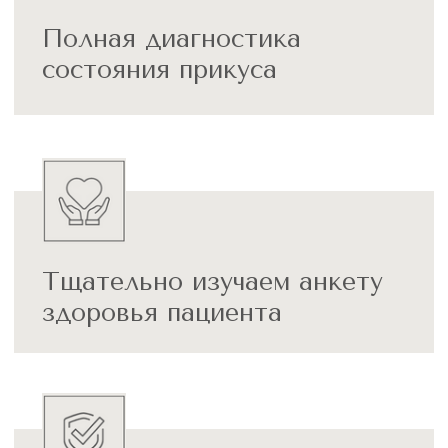
+7-950-85XXXXX
Именно Вагарш Овикович сделал мою
улыбку красивой. Я носила брекеты 2
года: с декабря 2020 по декабрь 2022. За
всё это время ни один брекет не
отвалился. Вагарш Овикович - настоящий
профессионал своего дела. Самым
крутым было снятие перед самым новым
годом.