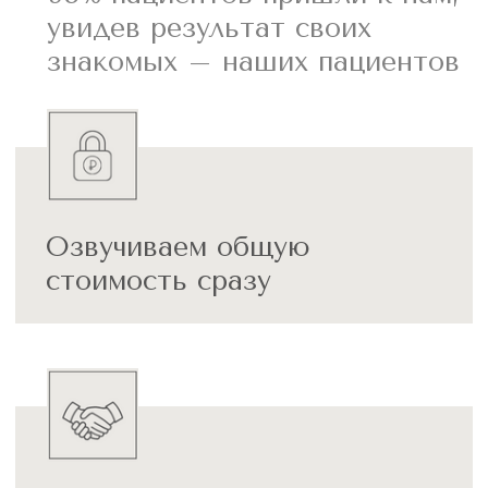
Главный врач, врач-ортодонт,
основатель клиники "Мелиус",
спикер ORMCO
Отзывы пациентов
+7-919-87XXXXX
У меня был неправильный прикус и
искривлен зубной ряд, я очень
боялась, что лечение на брекетах
может быть болезненным и долгим,
но зря, если бы я знала, как будет
проходить процесс лечения -
сделала бы это гораздо раньше. На
данный момент я без брекетов уже