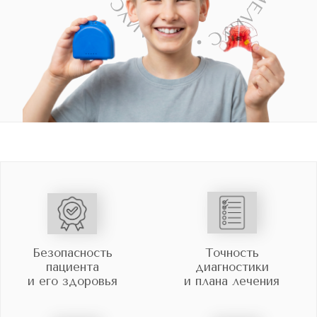
пациента
диагностики
и его здоровья
и плана лечения
Высококачественные
Фиксированная
брекеты
итоговая
стоимость
Пластинки для детей — это
эффективный метод раннего
исправления прикуса и коррекции
развития зубочелюстной системы.
Ортодонтические пластинки
помогают направлять рост
челюстей, создавать условия для