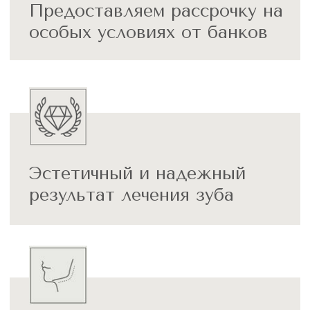
около месяца, это просто счастье,
что теперь можно улыбаться без
стеснения и волнения из-за
неидеальной улыбки.
+7-988-25XXXXX
Хочу поблагодарить Вагарша
Овиковича за отличную работу!
Внимательный, аккуратный и добрый
врач! Были некоторые страхи и
сомнения перед установкой брекет-
системы, но после первой
консультации они развеялись.
Лечением осталась довольна на всё
100%