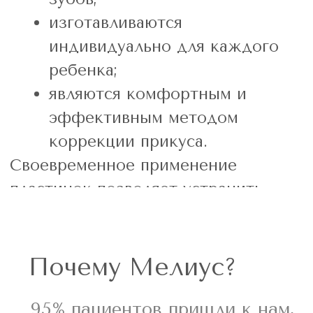
Узнайте у нашего врача-
ортодонта, какие именно
брекеты вам подойдут
Записаться на консультацию
Тонян Вагарш Овикович