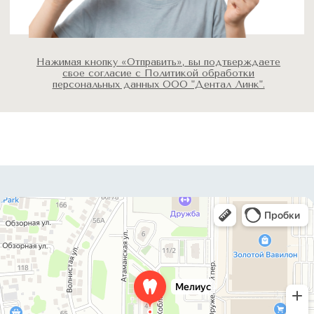
Уголок потребителя
Блог
Рассрочка
+7 (863) 333-95-13
info@meliusclinic.ru
Ростов-на-Дону,
ул. Коблова, 4 (Западный район)
Открыть навигатор
Мы рядом:
Чалтырь
Ленинаван
Ленинакан