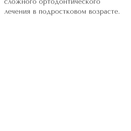
Задайте вопрос!
Поможем с выбором,
проконсультируем по всем
вопросам
Звоните в клинику
+7 863
333-95-13
Обратный звонок