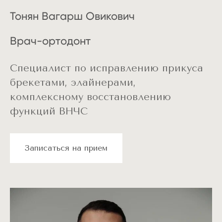
пластинок позволяет устранить
многие нарушения на ранних этапах
Тонян Вагарш Овикович
и создать условия для правильного
формирования зубных рядов.
Почему Мелиус?
Врач-ортодонт
95% пациентов пришли к нам,
Специалист по исправлению прикуса
увидев результат своих
брекетами, элайнерами,
знакомых – наших пациентов
комплексному восстановлению
функций ВНЧС
Озвучиваем общую
Записаться на прием
стоимость сразу