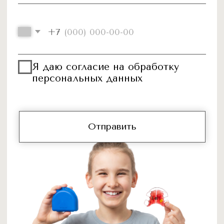
Виниры
Элайнеры
Брекеты
Коронки
Отбеливание
Детская стоматология
Пациентам
Портфолио
Цены
Спецпредложения
Врачи
Экспертные статьи