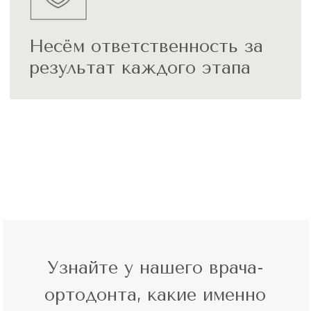
Примеры работ по
исправлению прикуса
До
После