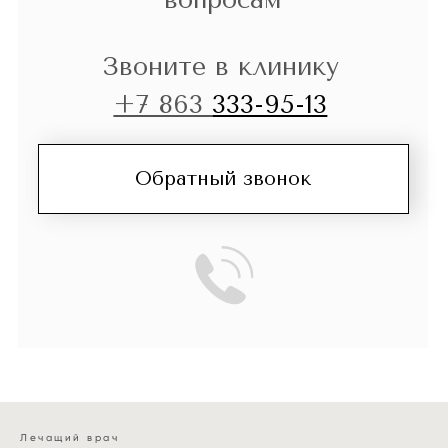
Пластинки для исправления прикуса
у детей имеют ряд важных
преимуществ:
подходят для раннего
ортодонтического лечения;
помогают корректировать рост
челюстей;
способствуют правильному
прорезыванию постоянных
зубов;
изготавливаются
индивидуально для каждого
ребенка;
являются комфортным и
эффективным методом
коррекции прикуса.
Своевременное применение
Лечащий врач