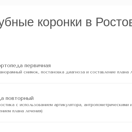
убные коронки в Росто
ортопеда первичная
анорамный снимок, постановка диагноза и составление плана л
да повторный
остика с использованием артикулятора, антропометрическими 
нием плана лечения)