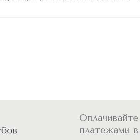
Оплачивайт
платежами в
убов