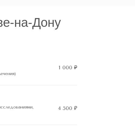
ве-на-Дону
1 000
₽
ечения)
исследованиями,
4 500 ₽