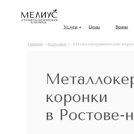
Услуги
Цены
Врачи
Главная
–
Коронки
–
Металлокерамические коро
Металлоке
коронки
в Ростове-