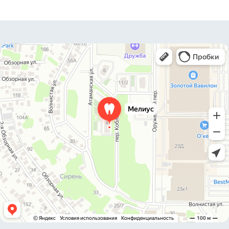
Брекеты
Коронки
Отбеливание
Детская стоматология
Пациентам
Портфолио
Цены
Спецпредложения
Врачи
Экспертные статьи
Уголок потребителя
Блог
Рассрочка