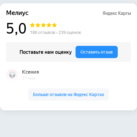
+7 (863) 333-95-13
info@meliusclinic.ru
Ростов-на-Дону,
ул. Коблова, 4 (Западный район)
Открыть навигатор
Мы рядом:
Чалтырь
Ленинаван
Ленинакан