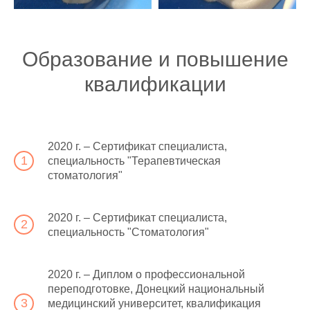
Образование и повышение
Мария
квалификации
Нашла в интернете по отзывам
данную поликлинику. Прям очень все
понравилось начиная с вежливого
2020 г. – Сертификат специалиста,
администратора и заканчивая врачом.
специальность "Терапевтическая
Подобрали план лечения для 5-го
ребенка, контакт с ребенком был
стоматология"
сразу налажен. Однозначно лучшая
поликлиника с доступными ценами,
что не мало важно в нынешнее время.
2020 г. – Сертификат специалиста,
специальность "Стоматология"
2020 г. – Диплом о профессиональной
переподготовке, Донецкий национальный
медицинский университет, квалификация