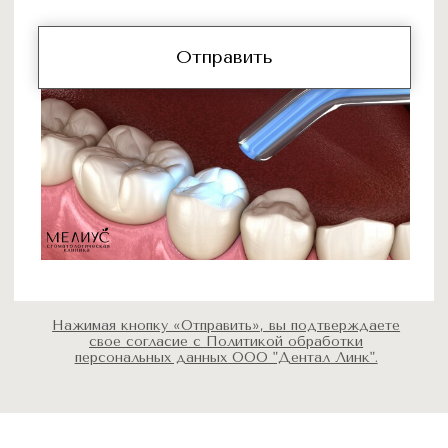
Стоматология в Ростове-на-Дону
Лицензия: Л041-01050-61/00905016
ОГРН: 1236100008980
ИНН: 6168119857
Услуги
Имплантация зубов
Протезирование зубов
Лечение зубов
Чистка зубов
Виниры
Элайнеры