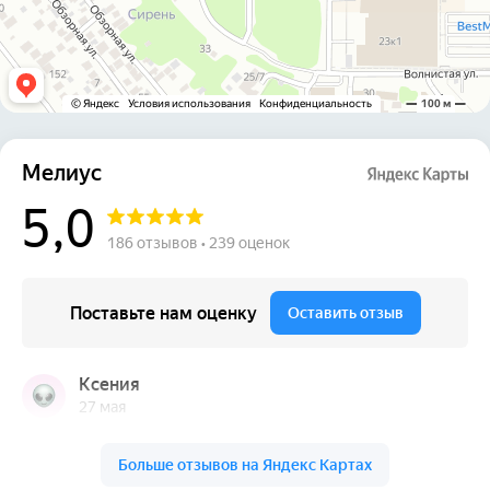
ИНН: 6168119857
Услуги
Имплантация зубов
Протезирование зубов
Лечение зубов
Чистка зубов
Виниры
Элайнеры
Брекеты
Коронки
Отбеливание
Детская стоматология
Пациентам