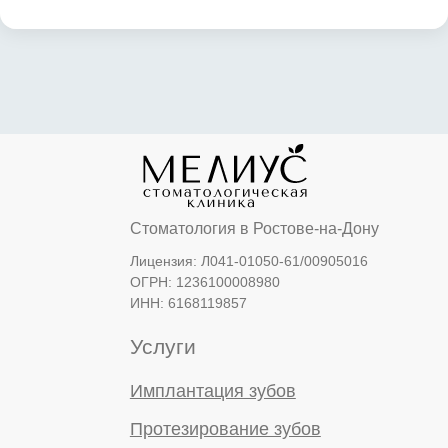
Портфолио
Цены
Спецпредложения
Врачи
Экспертные статьи
Уголок потребителя
Блог
Рассрочка
+7 (863) 333-95-13
info@meliusclinic.ru
Ростов-на-Дону,
ул. Коблова, 4 (Западный район)