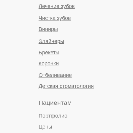
Открыть навигатор
Мы рядом:
Чалтырь
Ленинаван
Ленинакан