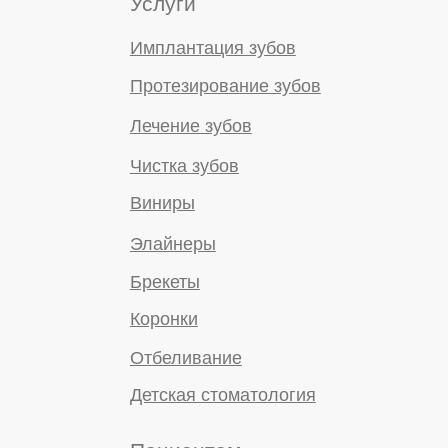
Рассрочка
+7 (863) 333-95-13
info@meliusclinic.ru
Ростов-на-Дону,
ул. Коблова, 4 (Западный район)
Открыть навигатор
Мы рядом:
Чалтырь
Ленинаван
Ленинакан