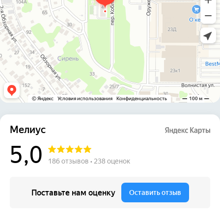
Стоматология в Ростове-на-Дону
Лицензия: Л041-01050-61/00905016
ОГРН: 1236100008980
ИНН: 6168119857
Услуги
Имплантация зубов
Протезирование зубов
Лечение зубов
Чистка зубов
Виниры