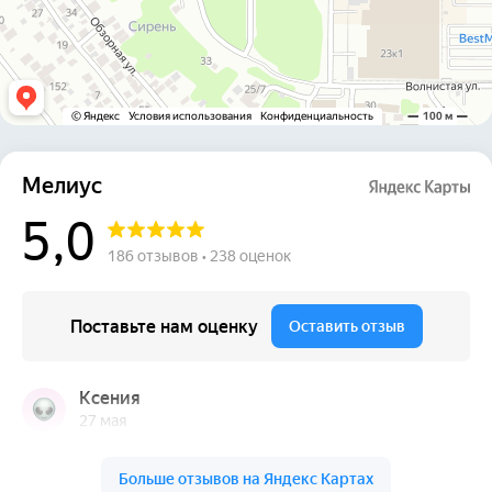
Услуги
Имплантация зубов
Протезирование зубов
Лечение зубов
Чистка зубов
Виниры
Элайнеры
Брекеты
Коронки
Отбеливание
Детская стоматология
Пациентам
Портфолио