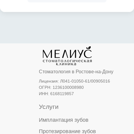
Цены
Спецпредложения
Врачи
Экспертные статьи
Уголок потребителя
Блог
Рассрочка
+7 (863) 333-95-13
info@meliusclinic.ru
Ростов-на-Дону,
ул. Коблова, 4 (Западный район)
Открыть навигатор