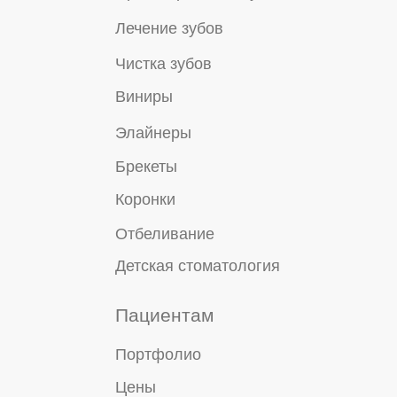
Мы рядом:
Чалтырь
Ленинаван
Ленинакан